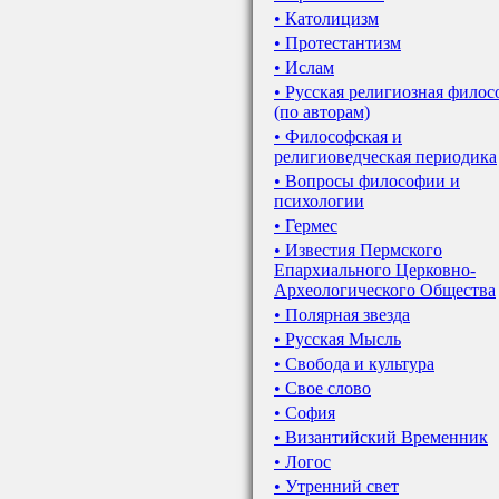
• Католицизм
• Протестантизм
• Ислам
• Русская религиозная фило
(по авторам)
• Философская и
религиоведческая периодика
• Вопросы философии и
психологии
• Гермес
• Известия Пермского
Епархиального Церковно-
Археологического Общества
• Полярная звезда
• Русская Мысль
• Свобода и культура
• Свое слово
• София
• Византийский Временник
• Логос
• Утренний свет