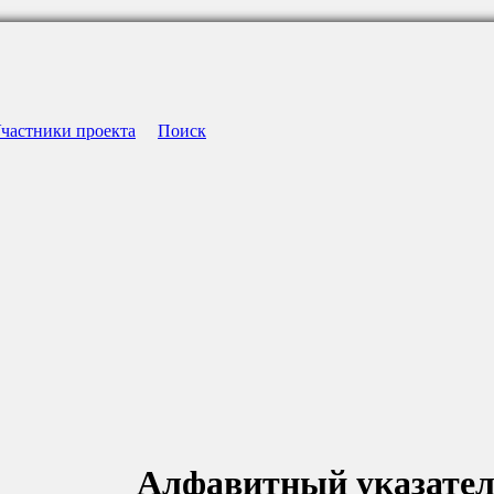
частники проекта
Поиск
Алфавитный указате