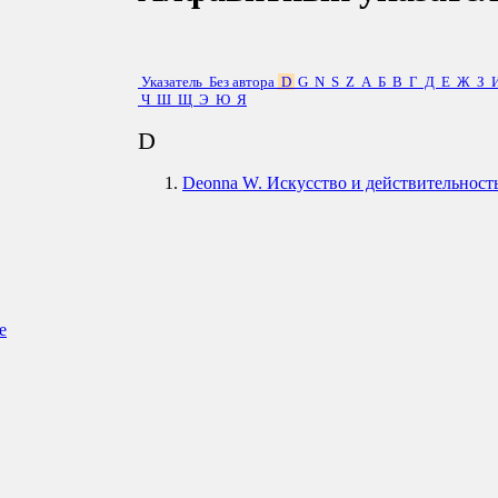
Указатель
Без автора
D
G
N
S
Z
А
Б
В
Г
Д
Е
Ж
З
Ч
Ш
Щ
Э
Ю
Я
D
Deonna W. Искусство и действительност
е