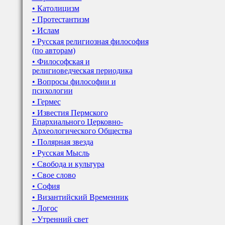
• Католицизм
• Протестантизм
• Ислам
• Русская религиозная философия
(по авторам)
• Философская и
религиоведческая периодика
• Вопросы философии и
психологии
• Гермес
• Известия Пермского
Епархиального Церковно-
Археологического Общества
• Полярная звезда
• Русская Мысль
• Свобода и культура
• Свое слово
• София
• Византийский Временник
• Логос
• Утренний свет