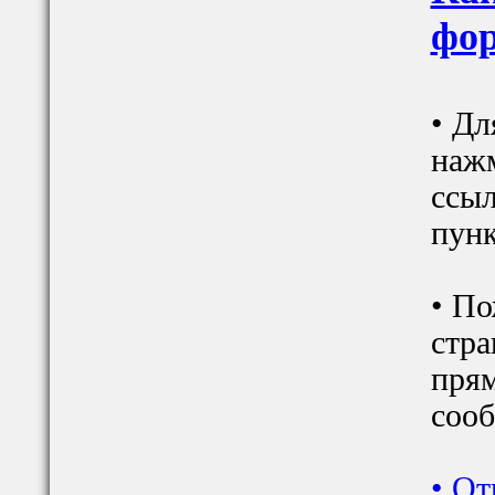
фор
• Дл
наж
ссыл
пунк
• По
стра
прям
сооб
•
От