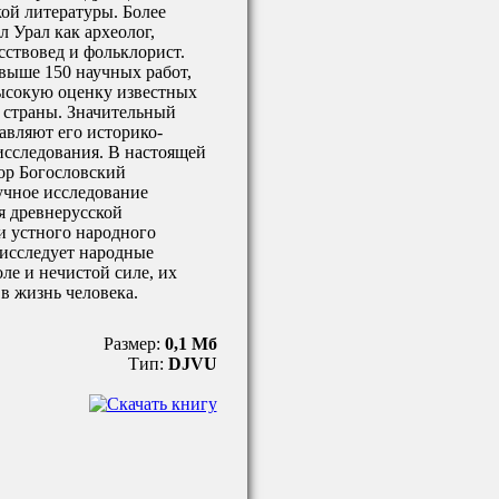
ой литературы. Более
л Урал как археолог,
сствовед и фольклорист.
выше 150 научных работ,
сокую оценку известных
 страны. Значительный
авляют его историко-
исследования. В настоящей
ор Богословский
учное исследование
я древнерусской
и устного народного
 исследует народные
оле и нечистой силе, их
в жизнь человека.
Размер:
0,1 Мб
Тип:
DJVU