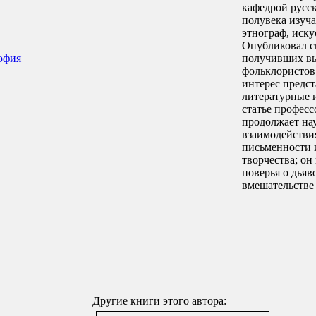
кафедрой русск
полувека изуча
этнограф, иску
Опубликовал с
офия
получивших вы
фольклористов
интерес предст
литературные 
статье професс
продолжает на
взаимодействи
письменности 
творчества; он
поверья о дьяв
вмешательстве 
Другие книги этого автора: