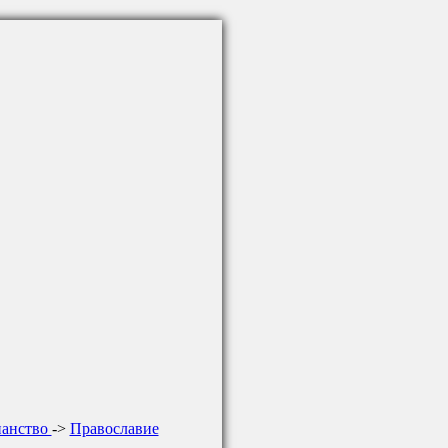
ианство
->
Православие