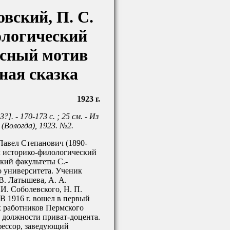
овский, П. С.
логический
сный мотив
рная сказка
1923 г.
?]. - 170-173 с. ; 25 см. - Из
 (Вологда), 1923. №2.
Павел Степанович (1890-
л историко-филологический
кий факультеты С.-
о университета. Ученик
В. Латышева, А. А.
И. Соболевского, Н. П.
 В 1916 г. вошел в первый
х работников Пермского
 должности приват-доцента.
офессор, заведующий