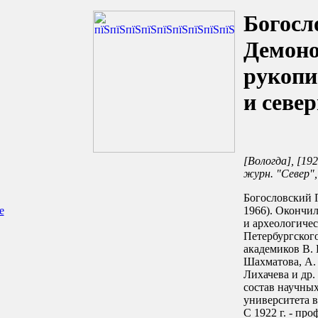
Богосл
Демоно
рукопи
и севе
[Вологда], [1923
журн. "Север",
Богословский 
е
1966). Окончи
и археологичес
Петербургског
академиков В. 
Шахматова, А. 
Лихачева и др.
состав научны
университета в
С 1922 г. - пр