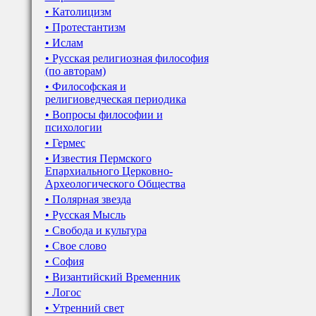
• Католицизм
• Протестантизм
• Ислам
• Русская религиозная философия
(по авторам)
• Философская и
религиоведческая периодика
• Вопросы философии и
психологии
• Гермес
• Известия Пермского
Епархиального Церковно-
Археологического Общества
• Полярная звезда
• Русская Мысль
• Свобода и культура
• Свое слово
• София
• Византийский Временник
• Логос
• Утренний свет