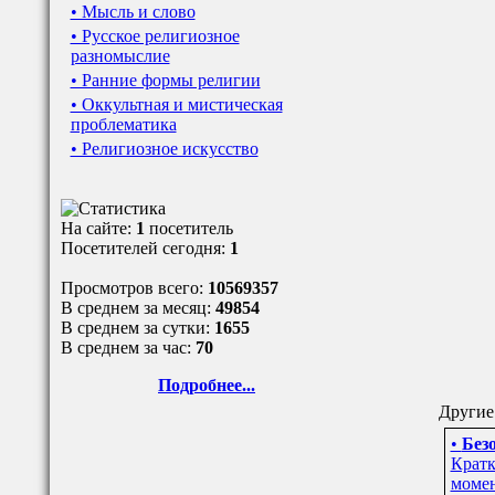
• Мысль и слово
• Русское религиозное
разномыслие
• Ранние формы религии
• Оккультная и мистическая
проблематика
• Религиозное искусство
На сайте:
1
посетитель
Посетителей сегодня:
1
Просмотров всего:
10569357
В среднем за месяц:
49854
В среднем за сутки:
1655
В среднем за час:
70
Подробнее...
Другие 
•
Безо
Кратк
момен