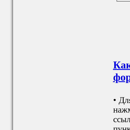
Как
фор
• Дл
наж
ссыл
пунк