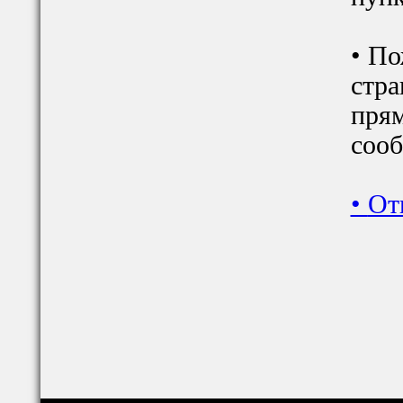
• По
стра
прям
сооб
•
От