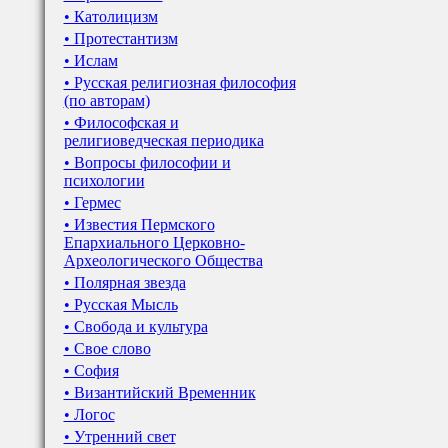
• Католицизм
• Протестантизм
• Ислам
• Русская религиозная философия
(по авторам)
• Философская и
религиоведческая периодика
• Вопросы философии и
психологии
• Гермес
• Известия Пермского
Епархиального Церковно-
Археологического Общества
• Полярная звезда
• Русская Мысль
• Свобода и культура
• Свое слово
• София
• Византийский Временник
• Логос
• Утренний свет