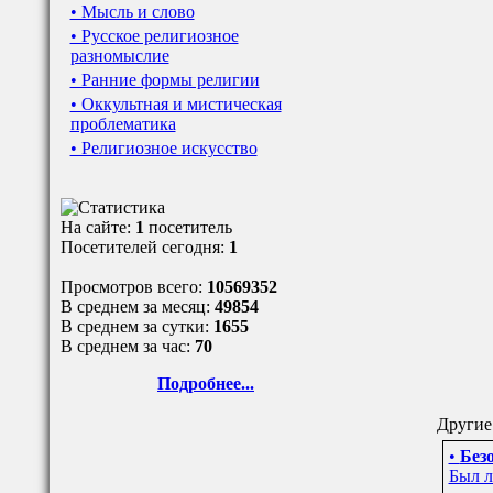
• Мысль и слово
• Русское религиозное
разномыслие
• Ранние формы религии
• Оккультная и мистическая
проблематика
• Религиозное искусство
На сайте:
1
посетитель
Посетителей сегодня:
1
Просмотров всего:
10569352
В среднем за месяц:
49854
В среднем за сутки:
1655
В среднем за час:
70
Подробнее...
Другие 
•
Безо
Был л