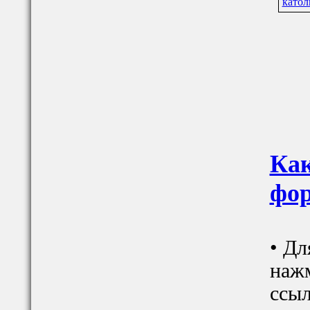
катол
Как
фор
• Дл
наж
ссыл