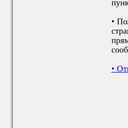
пунк
• По
стра
прям
сооб
•
От