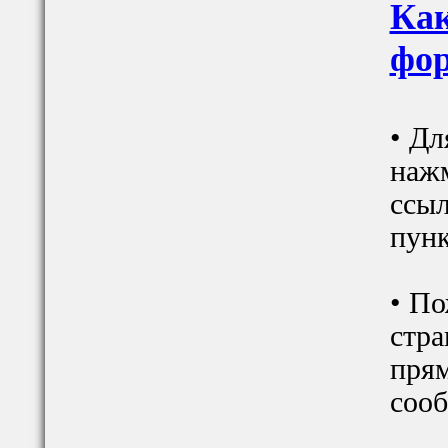
Как
фор
• Дл
наж
ссыл
пунк
• По
стра
прям
сооб