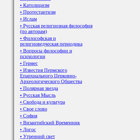
• Католицизм
• Протестантизм
• Ислам
• Русская религиозная философия
(по авторам)
• Философская и
религиоведческая периодика
• Вопросы философии и
психологии
• Гермес
• Известия Пермского
Епархиального Церковно-
Археологического Общества
• Полярная звезда
• Русская Мысль
• Свобода и культура
• Свое слово
• София
• Византийский Временник
• Логос
• Утренний свет