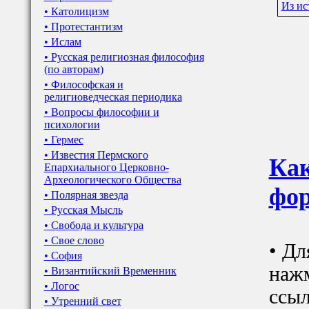
Из ис
• Католицизм
• Протестантизм
• Ислам
• Русская религиозная философия
(по авторам)
• Философская и
религиоведческая периодика
• Вопросы философии и
психологии
• Гермес
• Известия Пермского
Как
Епархиального Церковно-
Археологического Общества
фор
• Полярная звезда
• Русская Мысль
• Свобода и культура
• Свое слово
• Дл
• София
наж
• Византийский Временник
• Логос
ссыл
• Утренний свет