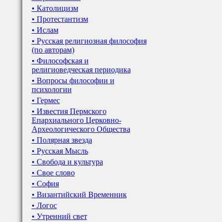
• Католицизм
• Протестантизм
• Ислам
• Русская религиозная философия
(по авторам)
• Философская и
религиоведческая периодика
• Вопросы философии и
психологии
• Гермес
• Известия Пермского
Епархиального Церковно-
Археологического Общества
• Полярная звезда
• Русская Мысль
• Свобода и культура
• Свое слово
• София
• Византийский Временник
• Логос
• Утренний свет