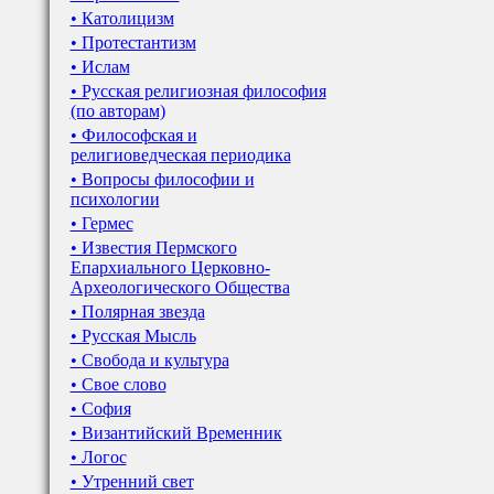
• Католицизм
• Протестантизм
• Ислам
• Русская религиозная философия
(по авторам)
• Философская и
религиоведческая периодика
• Вопросы философии и
психологии
• Гермес
• Известия Пермского
Епархиального Церковно-
Археологического Общества
• Полярная звезда
• Русская Мысль
• Свобода и культура
• Свое слово
• София
• Византийский Временник
• Логос
• Утренний свет