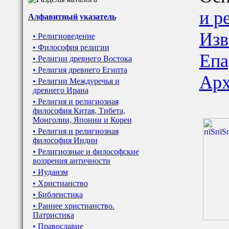
и р
Алфавитный указатель
Изв
• Религиоведение
• Философия религии
Епа
• Религии древнего Востока
• Религия древнего Египта
Арх
• Религии Междуречья и
древнего Ирана
• Религия и религиозная
философия Китая, Тибета,
Монголии, Японии и Кореи
• Религия и религиозная
философия Индии
• Религиозные и философские
воззрения античности
• Иудаизм
• Христианство
• Библеистика
• Раннее христианство.
Патристика
• Православие