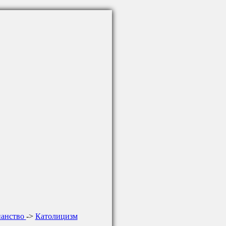
ианство
->
Католицизм