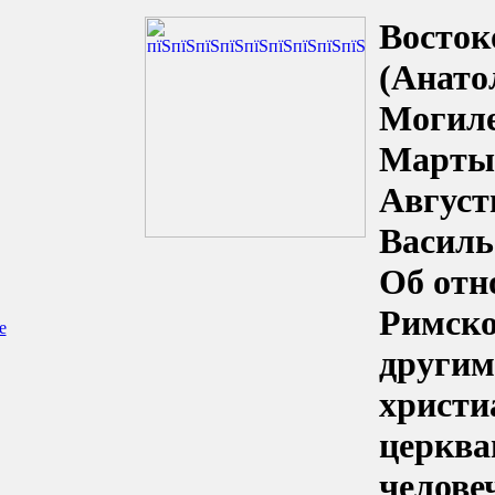
Востоко
(Анато
Могиле
Марты
Август
Василь
Об отн
Римско
е
другим
христи
церква
челове