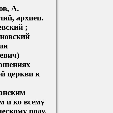
в, А.
лий, архиеп.
вский ;
новский
ин
евич)
ошениях
й церкви к
анским
м и ко всему
ческому роду.