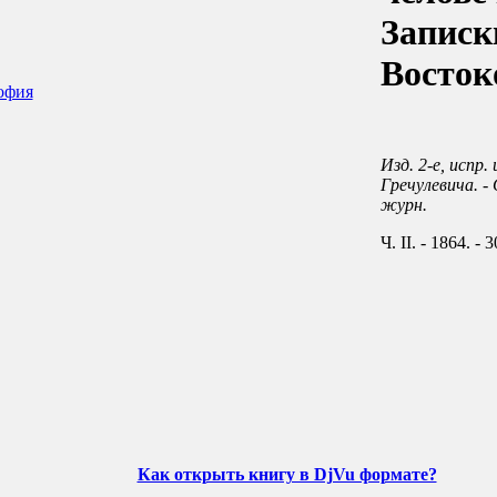
Записк
Восток
офия
Изд. 2-е, испр.
Гречулевича. -
журн.
Ч. II. - 1864. - 3
Как открыть книгу в DjVu формате?