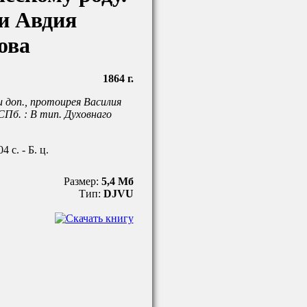
и Авдия
ова
1864 г.
 и доп., протоирея Василия
 СПб. : В тип. Духовнаго
04 с. - Б. ц.
Размер:
5,4 Мб
Тип:
DJVU