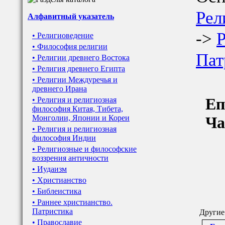
Рел
Алфавитный указатель
->
Р
• Религиоведение
• Философия религии
Пат
• Религии древнего Востока
• Религия древнего Египта
• Религии Междуречья и
древнего Ирана
Еп
• Религия и религиозная
философия Китая, Тибета,
Монголии, Японии и Кореи
Ча
• Религия и религиозная
философия Индии
• Религиозные и философские
воззрения античности
• Иудаизм
• Христианство
• Библеистика
• Раннее христианство.
Патристика
Другие
• Православие