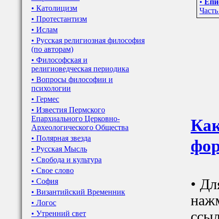
•
Епи
• Католицизм
Часть
• Протестантизм
• Ислам
• Русская религиозная философия
(по авторам)
• Философская и
религиоведческая периодика
• Вопросы философии и
психологии
• Гермес
• Известия Пермского
Епархиального Церковно-
Как
Археологического Общества
• Полярная звезда
фор
• Русская Мысль
• Свобода и культура
• Свое слово
• Дл
• София
• Византийский Временник
наж
• Логос
ссыл
• Утренний свет