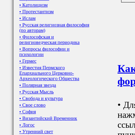
• Католицизм
• Протестантизм
• Ислам
• Русская религиозная философия
(по авторам)
• Философская и
религиоведческая периодика
• Вопросы философии и
психологии
• Гермес
Как
• Известия Пермского
Епархиального Церковно-
фор
Археологического Общества
• Полярная звезда
• Русская Мысль
• Свобода и культура
• Дл
• Свое слово
• София
наж
• Византийский Временник
ссыл
• Логос
• Утренний свет
пунк