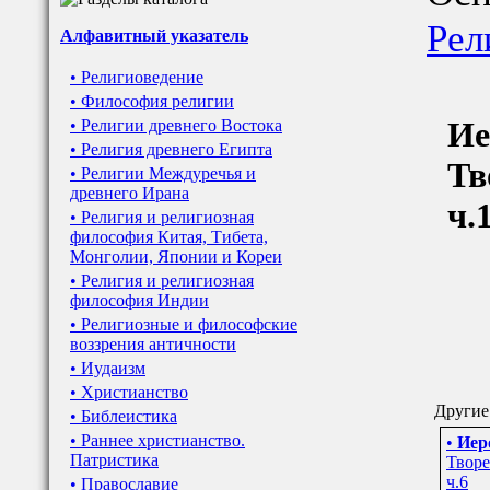
Рел
Алфавитный указатель
• Религиоведение
• Философия религии
Ие
• Религии древнего Востока
• Религия древнего Египта
Тв
• Религии Междуречья и
древнего Ирана
ч.
• Религия и религиозная
философия Китая, Тибета,
Монголии, Японии и Кореи
• Религия и религиозная
философия Индии
• Религиозные и философские
воззрения античности
• Иудаизм
• Христианство
Другие
• Библеистика
• Раннее христианство.
•
Иер
Патристика
Твор
ч.6
• Православие