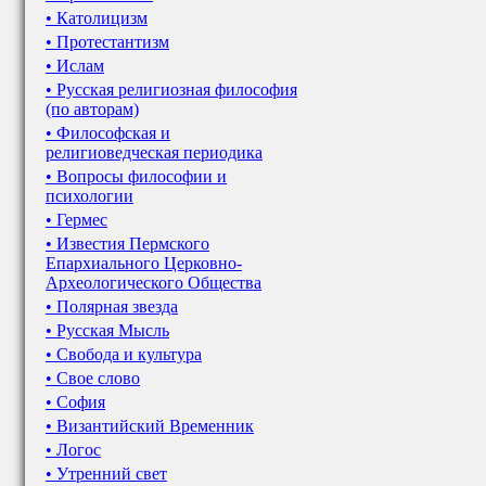
• Католицизм
• Протестантизм
• Ислам
• Русская религиозная философия
(по авторам)
• Философская и
религиоведческая периодика
• Вопросы философии и
психологии
• Гермес
• Известия Пермского
Епархиального Церковно-
Археологического Общества
• Полярная звезда
• Русская Мысль
• Свобода и культура
• Свое слово
• София
• Византийский Временник
• Логос
• Утренний свет