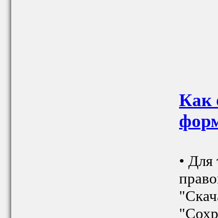
Как 
фор
• Для
право
"Скач
"Сохр