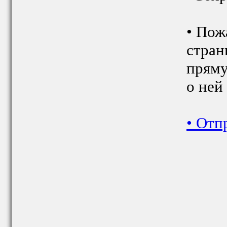
• Пож
стран
пряму
о ней
•
Отп