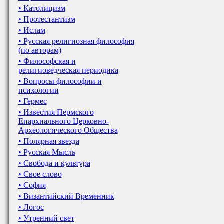
• Католицизм
• Протестантизм
• Ислам
• Русская религиозная философия
(по авторам)
• Философская и
религиоведческая периодика
• Вопросы философии и
психологии
• Гермес
• Известия Пермского
Епархиального Церковно-
Археологического Общества
• Полярная звезда
• Русская Мысль
• Свобода и культура
• Свое слово
• София
• Византийский Временник
• Логос
• Утренний свет