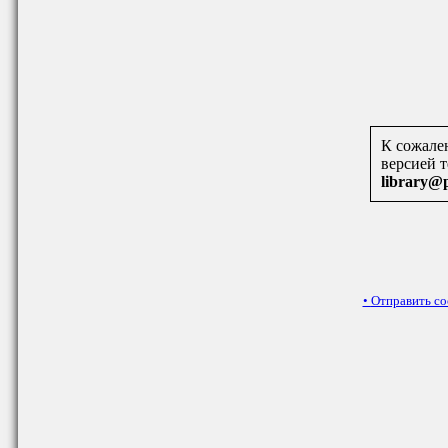
К сожален
версией 
library@
•
Отправить с