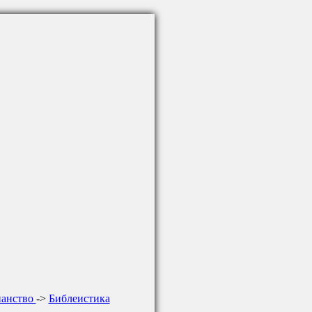
ианство
->
Библеистика