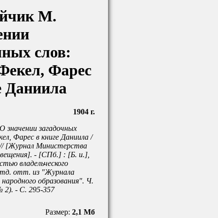
йчик М.
ении
чных слов:
Фекел, Фарес
е Даниила
1904 г.
О значении загадочных
ел, Фарес в книге Даниила /
 // [Журнал Министерства
ещения]. - [СПб.] : [Б. и.],
частью владельческого
Отд. отт. из "Журнала
народного образования". Ч.
2). - С. 295-357
Размер:
2,1 Мб