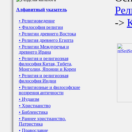
Рел
Алфавитный указатель
->
• Религиоведение
• Философия религии
• Религии древнего Востока
• Религия древнего Египта
• Религии Междуречья и
древнего Ирана
• Религия и религиозная
философия Китая, Тибета,
Монголии, Японии и Кореи
• Религия и религиозная
философия Индии
• Религиозные и философские
воззрения античности
• Иудаизм
• Христианство
• Библеистика
• Раннее христианство.
Патристика
• Православие