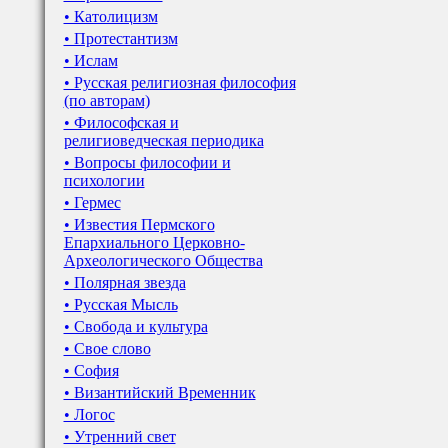
• Католицизм
• Протестантизм
• Ислам
• Русская религиозная философия
(по авторам)
• Философская и
религиоведческая периодика
• Вопросы философии и
психологии
• Гермес
• Известия Пермского
Епархиального Церковно-
Археологического Общества
• Полярная звезда
• Русская Мысль
• Свобода и культура
• Свое слово
• София
• Византийский Временник
• Логос
• Утренний свет