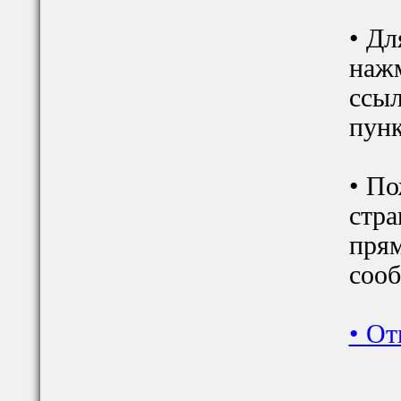
• Дл
наж
ссыл
пунк
• По
стра
прям
сооб
•
От