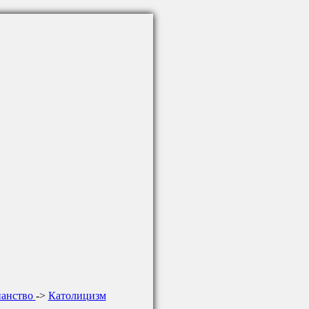
ианство
->
Католицизм