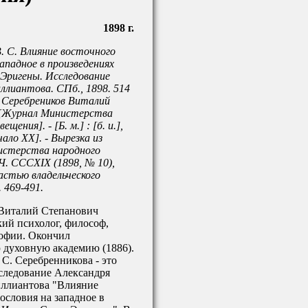
1898 г.
. С. Влияние восточного
западное в произведениях
Эригены. Исследование
ллиантова. СПб., 1898. 514
 / Серебреников Виталий
 [Журнал Министерства
щения]. - [Б. м.] : [б. и.],
чало XX]. - Вырезка из
стерства народного
Ч. CCCXIX (1898, № 10),
частью владельческого
 469-491.
Виталий Степанович
ский психолог, философ,
офии. Окончил
 духовную академию (1886).
С. Серебренникова - это
сследование Александря
ллиантова "Влияние
ословия на западное в