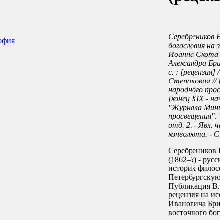
Серебреников В
офия
богословия на 
Иоанна Скота 
Александра Бри
с. : [рецензия]
Степанович //
народного просве
[конец XIX - на
"Журнала Мини
просвещения". 
отд. 2. - Явл. 
конволюта. - С.
Серебреников 
(1862–?) - рус
историк филос
Петербургскую
Публикация В. 
рецензия на и
Ивановича Бри
восточного бог