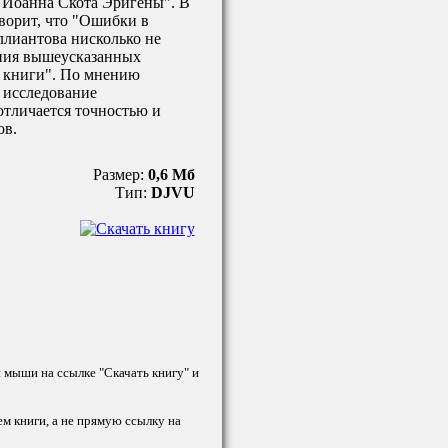
 Иоанна Скота Эригены". В
оворит, что "Ошибки в
ллиантова нисколько не
ния вышеусказанных
о книги". По мнению
 исследование
отличается точностью и
ов.
Размер:
0,6 Мб
Тип:
DJVU
й мыши на ссылке "Скачать книгу" и
ем книги, а не прямую ссылку на