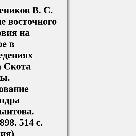
еников В. С.
е восточного
овия на
ое в
едениях
 Скота
ы.
ование
ндра
антова.
898. 514 с.
зия)