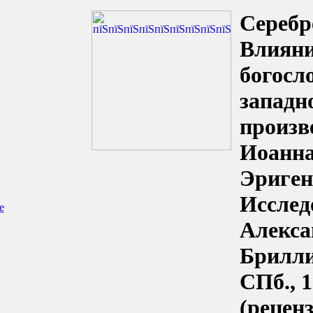
Серебр
Влияни
богосл
западн
произв
Иоанна
Эриген
Исслед
е
Алекса
Брилли
СПб., 1
(рецен