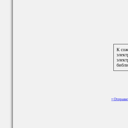
К сож
элект
элект
библ
•
Отправи