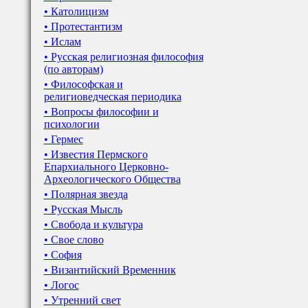
• Католицизм
• Протестантизм
• Ислам
• Русская религиозная философия
(по авторам)
• Философская и
религиоведческая периодика
• Вопросы философии и
психологии
• Гермес
• Известия Пермского
Епархиального Церковно-
Археологического Общества
• Полярная звезда
• Русская Мысль
• Свобода и культура
• Свое слово
• София
• Византийский Временник
• Логос
• Утренний свет