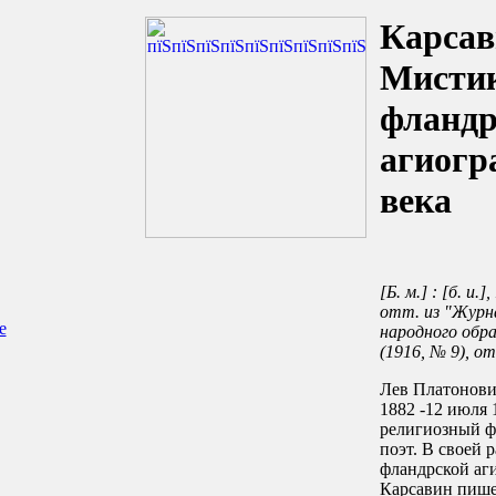
Карсав
Мистик
фландр
агиогр
века
[Б. м.] : [б. и.]
отт. из "Журн
е
народного обра
(1916, № 9), от
Лев Платонович
1882 -12 июля 
религиозный ф
поэт. В своей 
фландрской аги
Карсавин пише