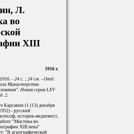
ин, Л.
а во
ской
афии XIII
1916 г.
, 1916. - 24 с. ; 24 см. - Отд.
ала Министерства
зования". Новая серия LXV
д. 2.
 Карсавин (1 (13) декабря
1952) - русский
илософ, историк-медиевист,
работе "Мистика во
ографии XIII века"
т: "В агиографической