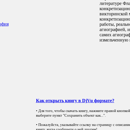
литературе Фл
конкретизацию
викторинской м
конкретизацию
офия
работы, реаль
агиографией, и
самих агиогра
измельченную 
Как открыть книгу в DjVu формате?
• Для того, чтобы скачать книгу, нажмите правой кнопко
выберите пункт "Сохранить объект как...".
• Пожалуйста, указывайте ссылку на страницу с описани
книгу, когда сообщаете о ней другим!