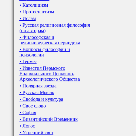
• Католицизм
• Протестантизм
• Ислам
• Русская религиозная философия
(по авторам)
• Философская и
религиоведческая периодика
• Вопросы философии и
психологии
• Гермес
• Известия Пермского
Епархиального Церковно-
Археологического Общества
• Полярная звезда
• Русская Мысль
• Свобода и культура
• Свое слово
• София
• Византийский Временник
• Логос
• Утренний свет