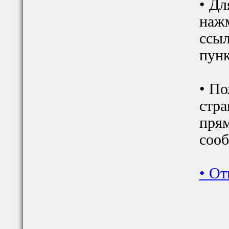
• Дл
наж
ссыл
пунк
• По
стра
прям
сооб
•
От