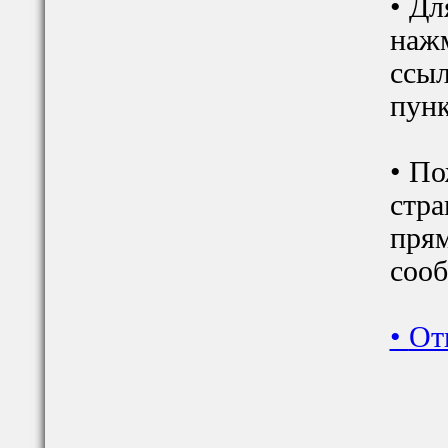
• Дл
наж
ссыл
пунк
• По
стра
прям
сооб
•
От