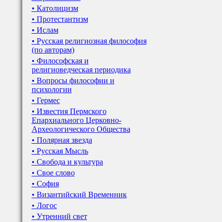
• Католицизм
• Протестантизм
• Ислам
• Русская религиозная философия
(по авторам)
• Философская и
религиоведческая периодика
• Вопросы философии и
психологии
• Гермес
• Известия Пермского
Епархиального Церковно-
Археологического Общества
• Полярная звезда
• Русская Мысль
• Свобода и культура
• Свое слово
• София
• Византийский Временник
• Логос
• Утренний свет