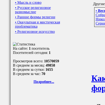
• Мысль и слово
Другие 
• Русское религиозное
•
Весе
разномыслие
Собра
• Ранние формы религии
Никол
• Оккультная и мистическая
Серия
проблематика
• Религиозное искусство
На сайте:
1
посетитель
Посетителей сегодня:
1
Просмотров всего:
10570059
В среднем за месяц:
49858
В среднем за сутки:
1655
В среднем за час:
70
Как
Подробнее...
фор