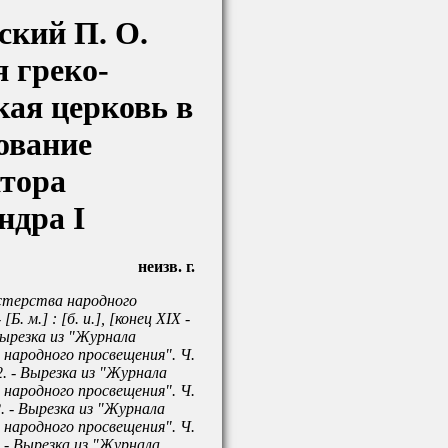
ский П. О.
я греко-
кая церковь в
ование
тора
ндра I
неизв. г.
терства народного
[Б. м.] : [б. и.], [конец XIX -
Вырезка из "Журнала
народного просвещения". Ч.
2. - Вырезка из "Журнала
народного просвещения". Ч.
. - Вырезка из "Журнала
народного просвещения". Ч.
 - Вырезка из "Журнала