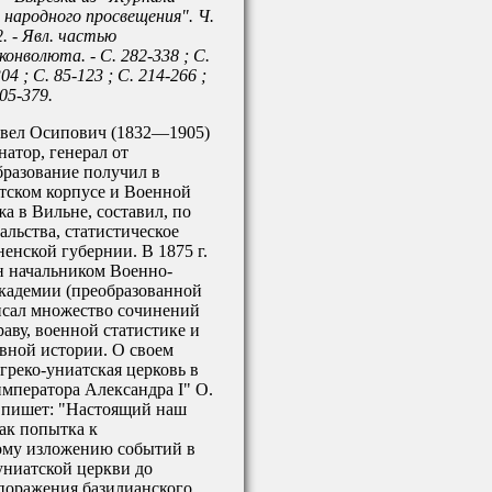
народного просвещения". Ч.
. - Явл. частью
конволюта. - С. 282-338 ; С.
04 ; С. 85-123 ; С. 214-266 ;
305-379.
вел Осипович (1832—1905)
натор, генерал от
бразование получил в
тском корпусе и Военной
а в Вильне, составил, по
льства, статистическое
енской губернии. В 1875 г.
н начальником Военно-
кадемии (преобразованной
писал множество сочинений
аву, военной статистике и
вной истории. О своем
 греко-униатская церковь в
мператора Александра I" О.
 пишет: "Настоящий наш
как попытка к
ому изложению событий в
униатской церкви до
поражения базилианского