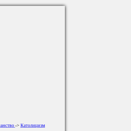
ианство
->
Католицизм