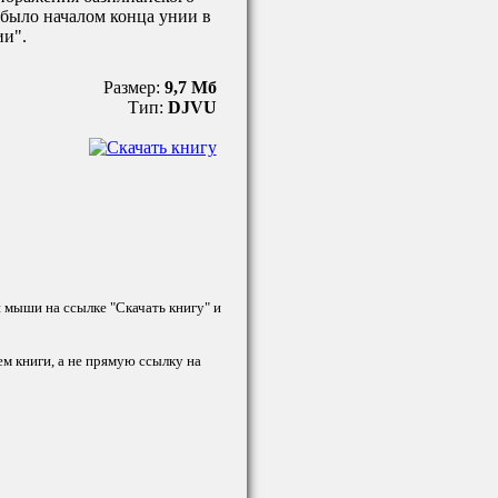
и было началом конца унии в
ии".
Размер:
9,7 Мб
Тип:
DJVU
й мыши на ссылке "Скачать книгу" и
ем книги, а не прямую ссылку на