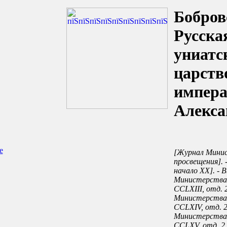
Бобров
Русска
униатс
царств
импера
Алекса
е
[Журнал Минис
просвещения]. - 
начало XX]. - 
Министерства 
CCLXIII, отд. 
Министерства 
CCLXIV, отд. 2
Министерства 
CCLXV, отд. 2.