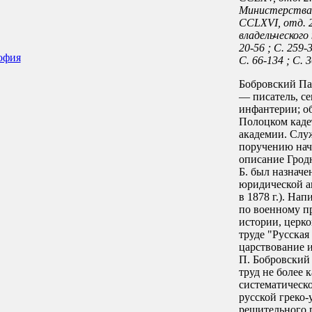
Министерства 
CCLXVI, отд. 2
владельческого 
20-56 ; С. 259-3
офия
С. 66-134 ; С. 
Бобровский Па
— писатель, се
инфантерии; о
Полоцком каде
академии. Служ
поручению нача
описание Гродн
Б. был назначе
юридической а
в 1878 г.). На
по военному пр
истории, церко
труде "Русская
царствование и
П. Бобровский
труд не более 
систематическ
русской греко-
решительного 