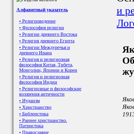
и р
Алфавитный указатель
Лог
• Религиоведение
• Философия религии
• Религии древнего Востока
• Религия древнего Египта
Як
• Религии Междуречья и
древнего Ирана
Об
• Религия и религиозная
философия Китая, Тибета,
жу
Монголии, Японии и Кореи
• Религия и религиозная
философия Индии
• Религиозные и философские
воззрения античности
Яков
• Иудаизм
Яков
• Христианство
1913
• Библеистика
• Раннее христианство.
Патристика
• Православие