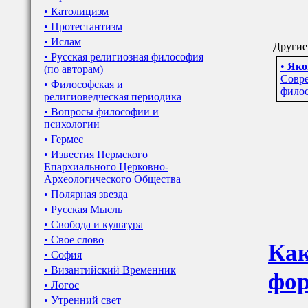
• Католицизм
• Протестантизм
• Ислам
Другие
• Русская религиозная философия
•
Яко
(по авторам)
Совре
• Философская и
филос
религиоведческая периодика
• Вопросы философии и
психологии
• Гермес
• Известия Пермского
Епархиального Церковно-
Археологического Общества
• Полярная звезда
• Русская Мысль
• Свобода и культура
• Свое слово
Как
• София
• Византийский Временник
фор
• Логос
• Утренний свет