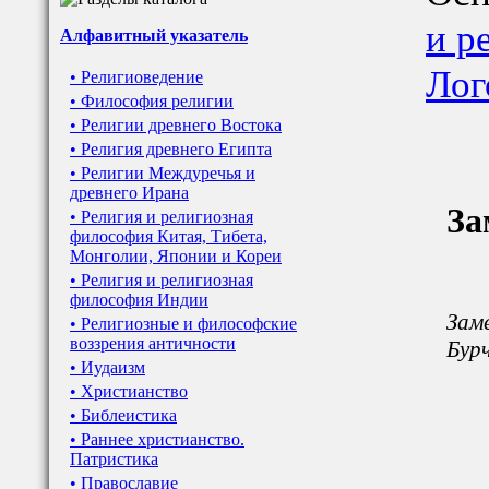
и р
Алфавитный указатель
Лог
• Религиоведение
• Философия религии
• Религии древнего Востока
• Религия древнего Египта
• Религии Междуречья и
древнего Ирана
За
• Религия и религиозная
философия Китая, Тибета,
Монголии, Японии и Кореи
• Религия и религиозная
философия Индии
Заме
• Религиозные и философские
воззрения античности
Бурч
• Иудаизм
• Христианство
• Библеистика
• Раннее христианство.
Патристика
• Православие