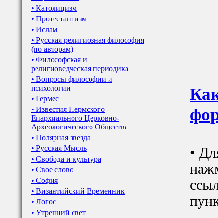
• Католицизм
• Протестантизм
• Ислам
• Русская религиозная философия
(по авторам)
• Философская и
религиоведческая периодика
• Вопросы философии и
психологии
Как
• Гермес
фор
• Известия Пермского
Епархиального Церковно-
Археологического Общества
• Полярная звезда
• Русская Мысль
• Дл
• Свобода и культура
наж
• Свое слово
• София
ссыл
• Византийский Временник
пунк
• Логос
• Утренний свет