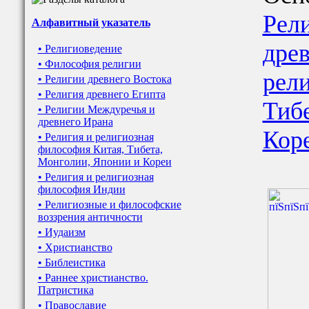
Рел
Алфавитный указатель
дре
• Религиоведение
• Философия религии
рел
• Религии древнего Востока
• Религия древнего Египта
Тиб
• Религии Междуречья и
древнего Ирана
Кор
• Религия и религиозная
философия Китая, Тибета,
Монголии, Японии и Кореи
• Религия и религиозная
философия Индии
• Религиозные и философские
воззрения античности
• Иудаизм
• Христианство
• Библеистика
• Раннее христианство.
Патристика
• Православие