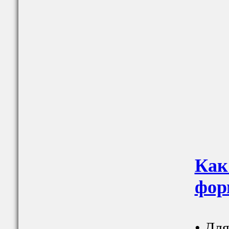
Как
фор
• Для