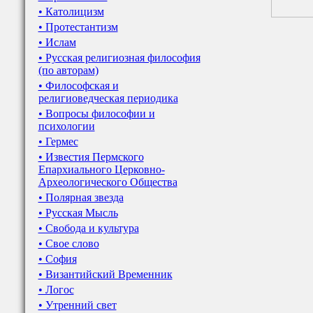
• Католицизм
• Протестантизм
• Ислам
• Русская религиозная философия
(по авторам)
• Философская и
религиоведческая периодика
• Вопросы философии и
психологии
• Гермес
• Известия Пермского
Епархиального Церковно-
Археологического Общества
• Полярная звезда
• Русская Мысль
• Свобода и культура
• Свое слово
• София
• Византийский Временник
• Логос
• Утренний свет