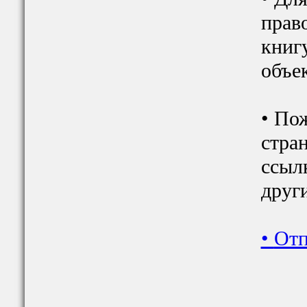
прав
книг
объек
• По
стра
ссылк
друг
•
Отп