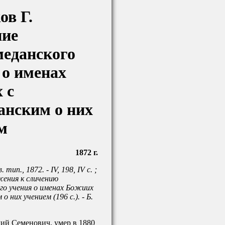
ов Г.
ние
еданского
 о именах
 с
анским о них
м
1872 г.
 тип., 1872. - IV, 198, IV с. ;
жения к сличению
го учения о именах Божиих
о них учением (196 с.). - Б.
дий Семенович, умер в 1880