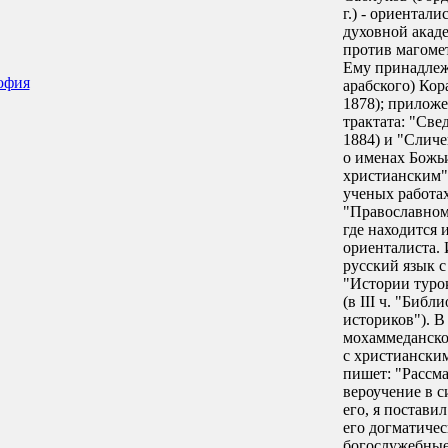
г.) - ориентали
духовной акад
против магомет
Ему принадлеж
офия
арабского) Кор
1878); приложе
трактата: "Све
1884) и "Слич
о именах Божьи
христианским" 
ученых работах
"Православном 
где находится 
ориенталиста. 
русский язык с
"Истории туро
(в III ч. "Биб
историков"). 
мохаммеданско
с христиански
пишет: "Рассм
вероучение в 
его, я поставил
его догматиче
богослужебные