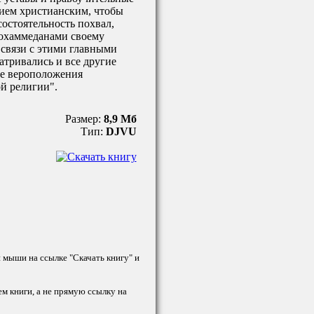
нием христианским, чтобы
состоятельность похвал,
охаммеданами своему
 связи с этими главными
атривались и все другие
е вероположения
й религии".
Размер:
8,9 Мб
Тип:
DJVU
й мыши на ссылке "Скачать книгу" и
ем книги, а не прямую ссылку на