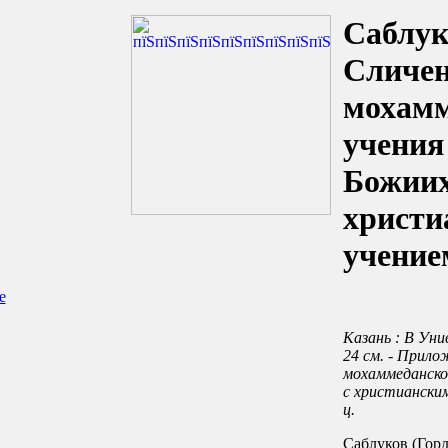
Саблук
Сличе
мохамм
учения
Божиих
христи
учение
е
Казань : В Унив.
24 см. - Прило
мохаммеданско
с христианским 
ц.
Саблуков (Гор