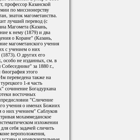
ст, профессор Казанской
емии по миссионерству
ан, знаток магометанства.
ит лучший перевод (с
ана Магомета (Казань,
ние к нему (1879) и два
дения о Коране" (Казань,
ение магометанского учения
х с учением о них
(1873). О других его
, особо не изданных, см. в
Собеседнике" за 1880 г.,
и биография этого
Им переведена также на
 турецкого 1-я часть
к" сочинение Богадурхана
лиотеки восточных
В предисловии "Сличение
го учения о именах Божиих
м о них учением" Саблуков
атривая мохаммеданское
систематическом изложении
 для себя задачей сличить
скоие вероположения,
 уставы и нравоучительные