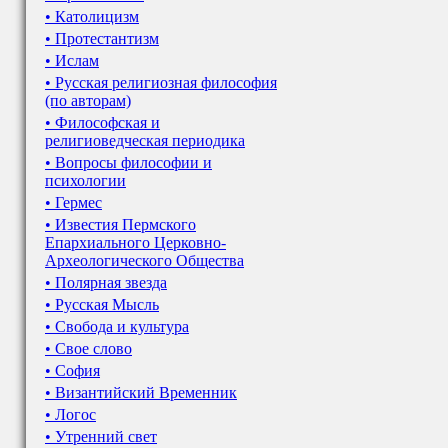
• Католицизм
• Протестантизм
• Ислам
• Русская религиозная философия
(по авторам)
• Философская и
религиоведческая периодика
• Вопросы философии и
психологии
• Гермес
• Известия Пермского
Епархиального Церковно-
Археологического Общества
• Полярная звезда
• Русская Мысль
• Свобода и культура
• Свое слово
• София
• Византийский Временник
• Логос
• Утренний свет