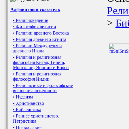
Рели
Алфавитный указатель
>
Би
• Религиоведение
• Философия религии
• Религии древнего Востока
• Религия древнего Египта
• Религии Междуречья и
древнего Ирана
• Религия и религиозная
философия Китая, Тибета,
Монголии, Японии и Кореи
• Религия и религиозная
философия Индии
• Религиозные и философские
воззрения античности
• Иудаизм
• Христианство
• Библеистика
• Раннее христианство.
Патристика
• Православие