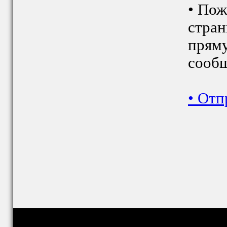
• Пож
стран
пряму
сообщ
•
Отп
Copyright © relig-library.pspu.ru 2008-2026
Проект создан при финансовой поддержке РФФИ (грант № 