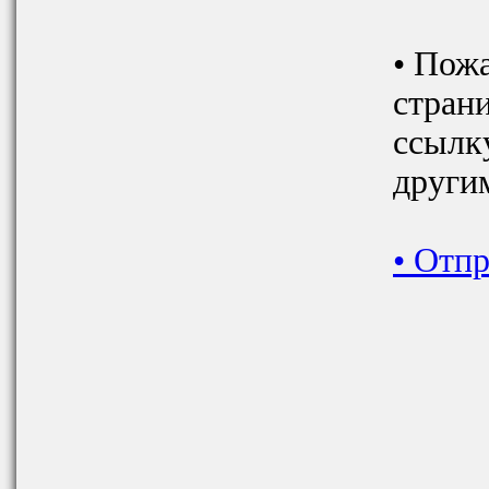
• Пож
стран
ссылку
други
•
Отпр