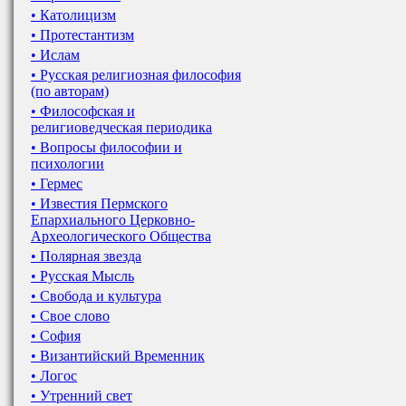
• Католицизм
• Протестантизм
• Ислам
• Русская религиозная философия
(по авторам)
• Философская и
религиоведческая периодика
• Вопросы философии и
психологии
• Гермес
• Известия Пермского
Епархиального Церковно-
Археологического Общества
• Полярная звезда
• Русская Мысль
• Свобода и культура
• Свое слово
• София
• Византийский Временник
• Логос
• Утренний свет