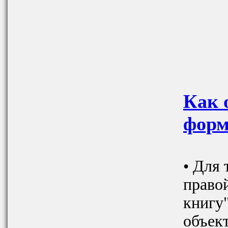
Как 
форм
• Для 
право
книгу
объект