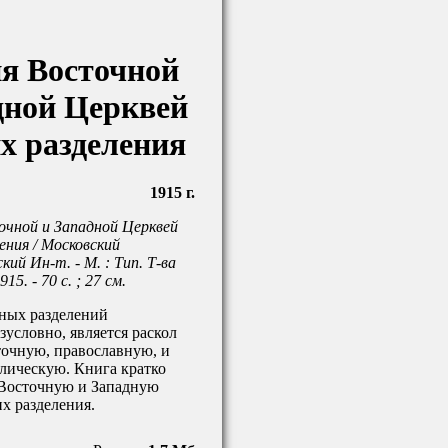
я Восточной
дной Церквей
их разделения
1915 г.
чной и Западной Церквей
ения / Московский
ий Ин-т. - М. : Тип. Т-ва
15. - 70 с. ; 27 см.
вных разделений
условно, является раскол
точную, православную, и
лическую. Книга кратко
 Восточную и Западную
х разделения.