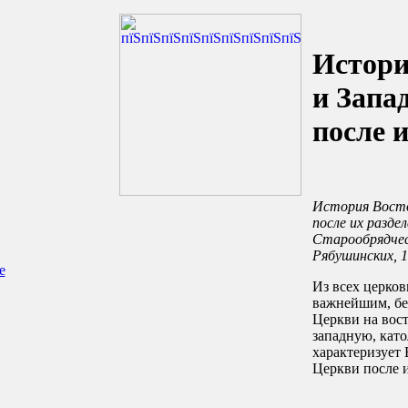
Истори
и Запа
после 
История Восто
после их раздел
Старообрядческ
Рябушинских, 19
е
Из всех церко
важнейшим, без
Церкви на вос
западную, като
характеризует
Церкви после и