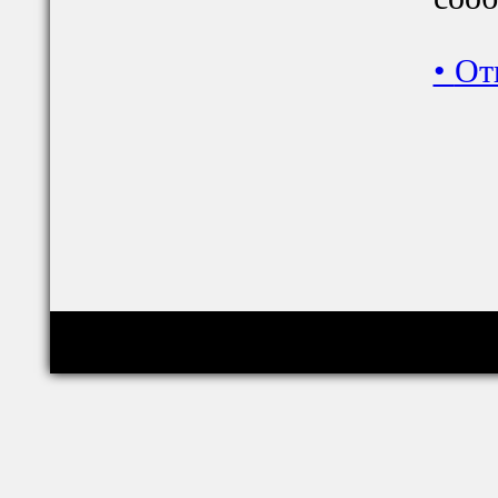
•
От
Copyright © relig-library.pspu.ru 2008-2026
Проект создан при финансовой поддержке РФФИ (грант 