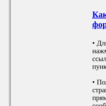
Как
фор
• Дл
наж
ссыл
пунк
• По
стра
прям
сооб