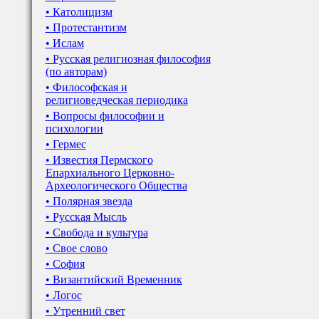
• Католицизм
• Протестантизм
• Ислам
• Русская религиозная философия
(по авторам)
• Философская и
религиоведческая периодика
• Вопросы философии и
психологии
• Гермес
• Известия Пермского
Епархиального Церковно-
Археологического Общества
• Полярная звезда
• Русская Мысль
• Свобода и культура
• Свое слово
• София
• Византийский Временник
• Логос
• Утренний свет