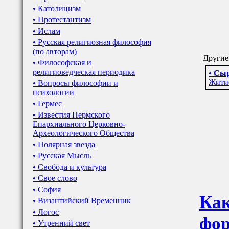
• Католицизм
• Протестантизм
• Ислам
• Русская религиозная философия
(по авторам)
Другие
• Философская и
религиоведческая периодика
•
Сыр
Жити
• Вопросы философии и
психологии
• Гермес
• Известия Пермского
Епархиального Церковно-
Археологического Общества
• Полярная звезда
• Русская Мысль
• Свобода и культура
• Свое слово
• София
Как
• Византийский Временник
• Логос
фор
• Утренний свет