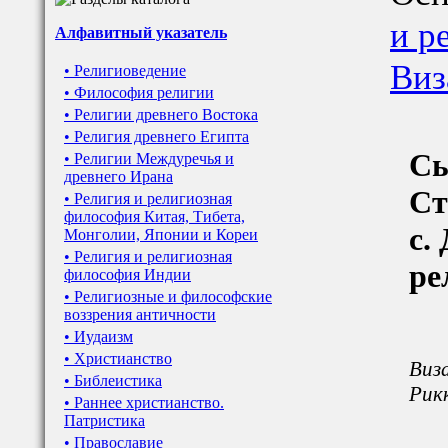
и р
Алфавитный указатель
Виз
• Религиоведение
• Философия религии
• Религии древнего Востока
• Религия древнего Египта
Сы
• Религии Междуречья и
древнего Ирана
Ст
• Религия и религиозная
философия Китая, Тибета,
с.
Монголии, Японии и Кореи
• Религия и религиозная
ре
философия Индии
• Религиозные и философские
воззрения античности
• Иудаизм
• Христианство
Виза
• Библеистика
Рикк
• Раннее христианство.
Патристика
• Православие