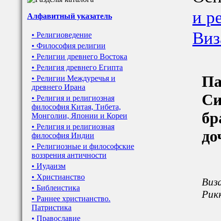
и р
Алфавитный указатель
Виз
• Религиоведение
• Философия религии
• Религии древнего Востока
• Религия древнего Египта
Па
• Религии Междуречья и
древнего Ирана
Си
• Религия и религиозная
философия Китая, Тибета,
бр
Монголии, Японии и Кореи
• Религия и религиозная
до
философия Индии
• Религиозные и философские
воззрения античности
• Иудаизм
• Христианство
Виза
• Библеистика
Рикк
• Раннее христианство.
Патристика
• Православие