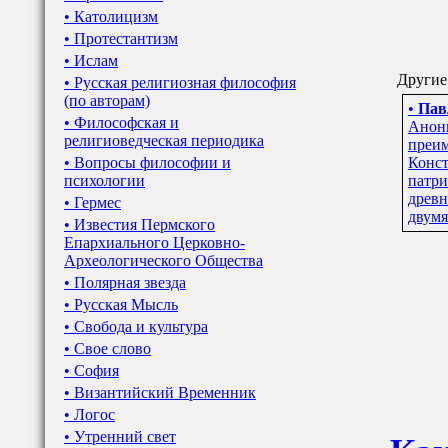
• Католицизм
• Протестантизм
• Ислам
Другие
• Русская религиозная философия
(по авторам)
•
Пав
• Философская и
Анони
религиоведческая периодика
преи
• Вопросы философии и
Конст
психологии
патри
древн
• Гермес
двум
• Известия Пермского
Епархиального Церковно-
Археологического Общества
• Полярная звезда
• Русская Мысль
• Свобода и культура
• Свое слово
• София
• Византийский Временник
• Логос
• Утренний свет