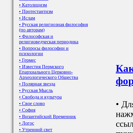
• Католицизм
• Протестантизм
• Ислам
• Русская религиозная философия
(по авторам)
• Философская и
религиоведческая периодика
• Вопросы философии и
психологии
• Гермес
Как
• Известия Пермского
Епархиального Церковно-
Археологического Общества
фор
• Полярная звезда
• Русская Мысль
• Свобода и культура
• Дл
• Свое слово
• София
наж
• Византийский Временник
ссыл
• Логос
• Утренний свет