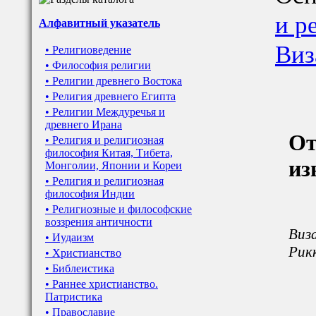
и р
Алфавитный указатель
Виз
• Религиоведение
• Философия религии
• Религии древнего Востока
• Религия древнего Египта
• Религии Междуречья и
древнего Ирана
От
• Религия и религиозная
философия Китая, Тибета,
из
Монголии, Японии и Кореи
• Религия и религиозная
философия Индии
• Религиозные и философские
воззрения античности
Виза
• Иудаизм
Рикк
• Христианство
• Библеистика
• Раннее христианство.
Патристика
• Православие