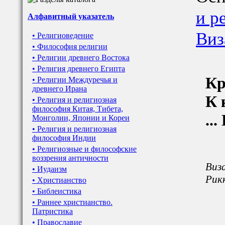
и р
Алфавитный указатель
Виз
• Религиоведение
• Философия религии
• Религии древнего Востока
• Религия древнего Египта
Кр
• Религии Междуречья и
древнего Ирана
К 
• Религия и религиозная
философия Китая, Тибета,
..
Монголии, Японии и Кореи
• Религия и религиозная
философия Индии
• Религиозные и философские
воззрения античности
Виза
• Иудаизм
Рикк
• Христианство
• Библеистика
• Раннее христианство.
Патристика
• Православие