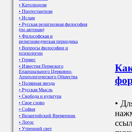
• Католицизм
• Протестантизм
• Ислам
• Русская религиозная философия
(по авторам)
• Философская и
религиоведческая периодика
• Вопросы философии и
психологии
• Гермес
Как
• Известия Пермского
Епархиального Церковно-
Археологического Общества
фор
• Полярная звезда
• Русская Мысль
• Свобода и культура
• Дл
• Свое слово
• София
наж
• Византийский Временник
ссыл
• Логос
• Утренний свет