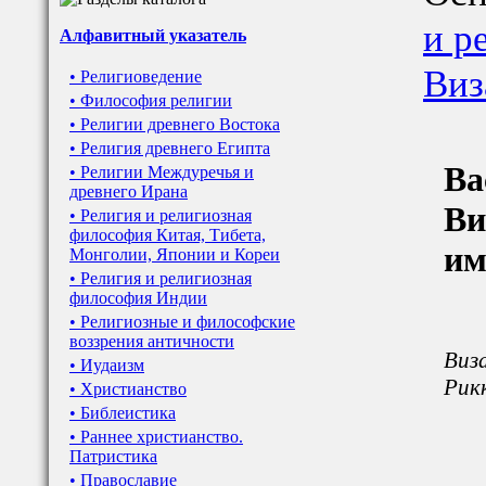
и р
Алфавитный указатель
Виз
• Религиоведение
• Философия религии
• Религии древнего Востока
• Религия древнего Египта
Ва
• Религии Междуречья и
древнего Ирана
Ви
• Религия и религиозная
философия Китая, Тибета,
им
Монголии, Японии и Кореи
• Религия и религиозная
философия Индии
• Религиозные и философские
воззрения античности
Виза
• Иудаизм
Рикк
• Христианство
• Библеистика
• Раннее христианство.
Патристика
• Православие