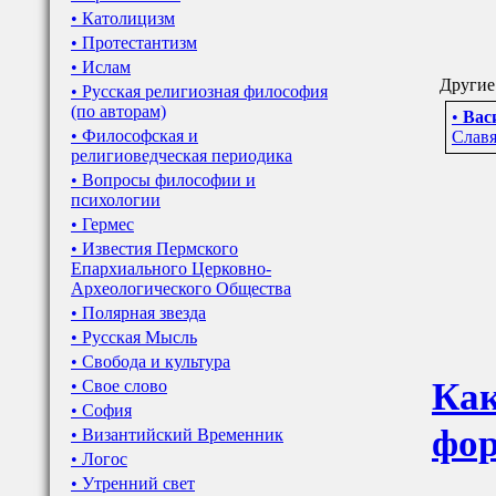
• Католицизм
• Протестантизм
• Ислам
Другие
• Русская религиозная философия
(по авторам)
•
Вас
• Философская и
Славя
религиоведческая периодика
• Вопросы философии и
психологии
• Гермес
• Известия Пермского
Епархиального Церковно-
Археологического Общества
• Полярная звезда
• Русская Мысль
• Свобода и культура
Как
• Свое слово
• София
фор
• Византийский Временник
• Логос
• Утренний свет