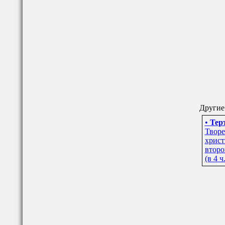
Другие 
•
Тер
Творе
христ
второ
(в 4 ч.