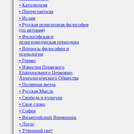
• Католицизм
• Протестантизм
• Ислам
• Русская религиозная философия
(по авторам)
• Философская и
религиоведческая периодика
• Вопросы философии и
психологии
• Гермес
• Известия Пермского
Епархиального Церковно-
Археологического Общества
• Полярная звезда
• Русская Мысль
• Свобода и культура
• Свое слово
• София
• Византийский Временник
• Логос
• Утренний свет