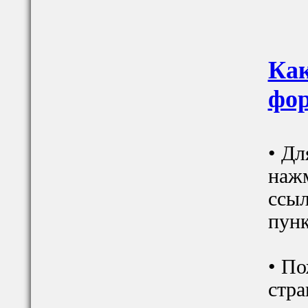
Как
фор
• Дл
наж
ссыл
пунк
• По
стра