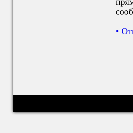
прям
сооб
•
От
Copyright © relig-library.pspu.ru 2008-2026
Проект создан при финансовой поддержке РФФИ (грант 