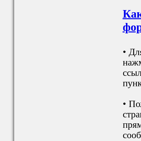
Как
фор
• Дл
наж
ссыл
пунк
• По
стра
прям
сооб