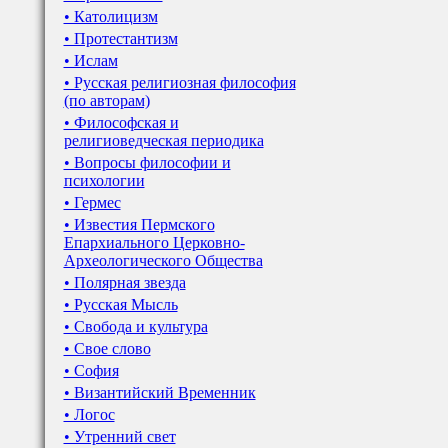
• Католицизм
• Протестантизм
• Ислам
• Русская религиозная философия
(по авторам)
• Философская и
религиоведческая периодика
• Вопросы философии и
психологии
• Гермес
• Известия Пермского
Епархиального Церковно-
Археологического Общества
• Полярная звезда
• Русская Мысль
• Свобода и культура
• Свое слово
• София
• Византийский Временник
• Логос
• Утренний свет