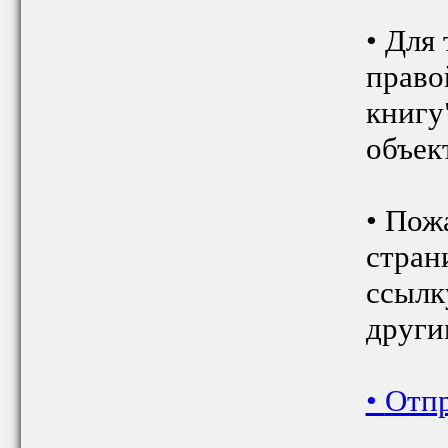
• Для
право
книгу
объект
• Пож
стран
ссылк
други
•
Отпр