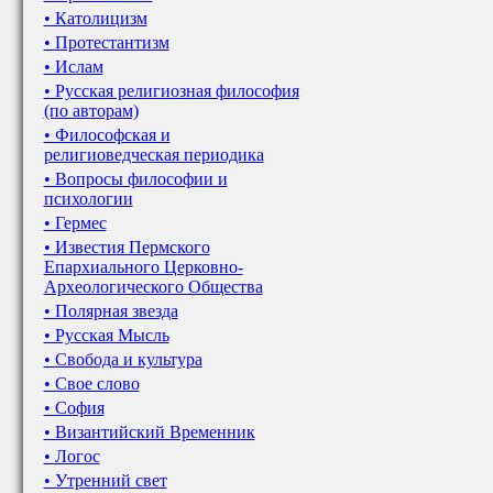
• Католицизм
• Протестантизм
• Ислам
• Русская религиозная философия
(по авторам)
• Философская и
религиоведческая периодика
• Вопросы философии и
психологии
• Гермес
• Известия Пермского
Епархиального Церковно-
Археологического Общества
• Полярная звезда
• Русская Мысль
• Свобода и культура
• Свое слово
• София
• Византийский Временник
• Логос
• Утренний свет