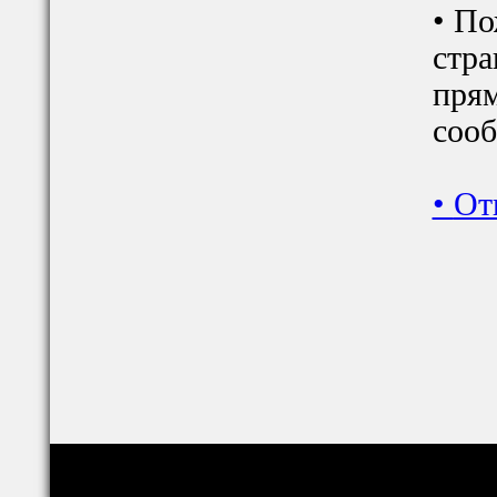
• По
стра
прям
сооб
•
От
Copyright © relig-library.pspu.ru 2008-2026
Проект создан при финансовой поддержке РФФИ (грант 