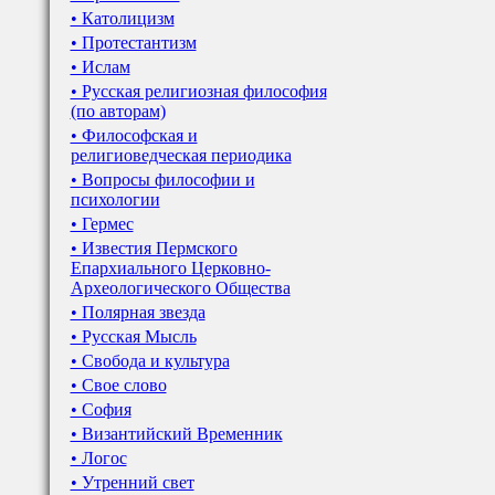
• Католицизм
• Протестантизм
• Ислам
• Русская религиозная философия
(по авторам)
• Философская и
религиоведческая периодика
• Вопросы философии и
психологии
• Гермес
• Известия Пермского
Епархиального Церковно-
Археологического Общества
• Полярная звезда
• Русская Мысль
• Свобода и культура
• Свое слово
• София
• Византийский Временник
• Логос
• Утренний свет