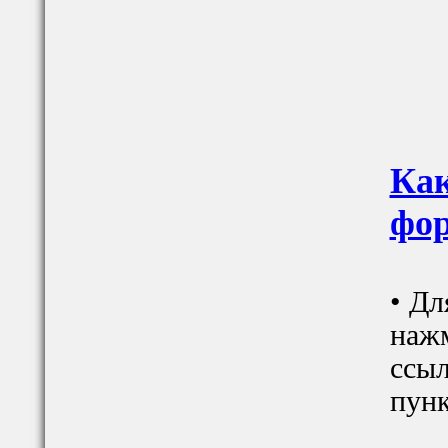
Как
фор
• Дл
наж
ссыл
пунк