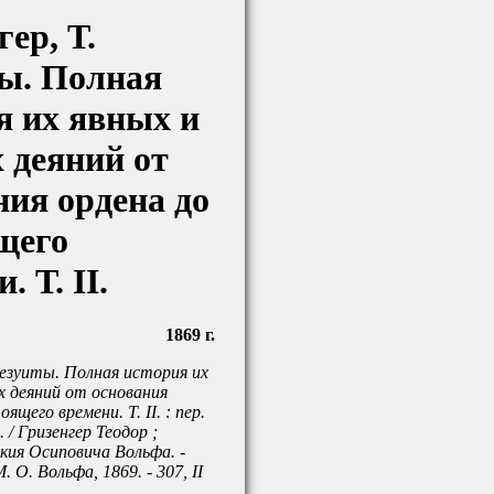
ер, Т.
ы. Полная
я их явных и
 деяний от
ния ордена до
щего
. Т. II.
1869 г.
Иезуиты. Полная история их
х деяний от основания
ящего времени. Т. II. : пер.
. / Гризенгер Теодор ;
кия Осиповича Вольфа. -
. О. Вольфа, 1869. - 307, II