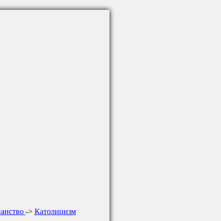
ианство
->
Католицизм