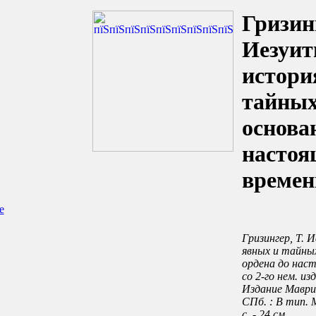
Гризинг
Иезуит
истори
тайных
основа
настоя
времени
е
Гризингер, Т. 
явных и тайны
ордена до насто
со 2-го нем. изд
Издание Маври
СПб. : В тип. М
с. - 24 см.