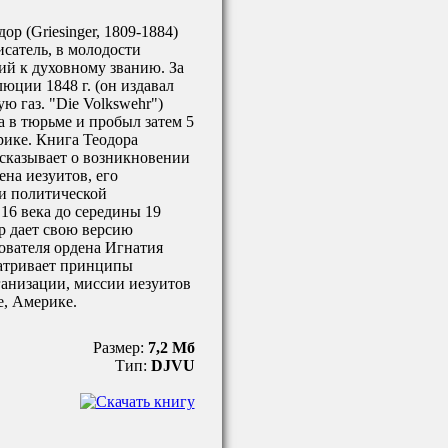
ор (Griesinger, 1809-1884)
сатель, в молодости
й к духовному званию. За
люции 1848 г. (он издавал
ю газ. "Die Volkswehr")
а в тюрьме и пробыл затем 5
рике. Книга Теодора
ссказывает о возникновении
ена иезуитов, его
и политической
 16 века до середины 19
р дает свою версию
ователя ордена Игнатия
атривает принципы
ганизации, миссии иезуитов
е, Америке.
Размер:
7,2 Мб
Тип:
DJVU