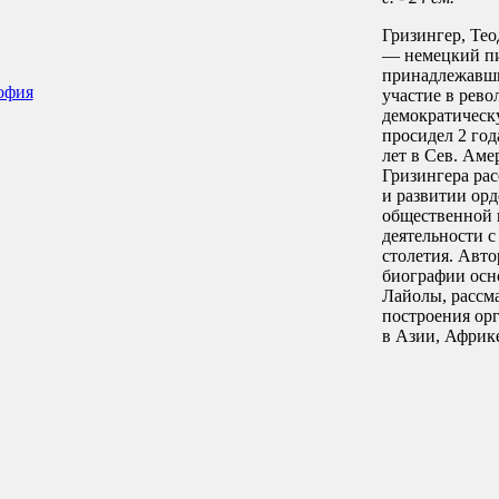
Гризингер, Теод
— немецкий пи
принадлежавши
офия
участие в рево
демократическу
просидел 2 год
лет в Сев. Аме
Гризингера ра
и развитии орд
общественной 
деятельности с
столетия. Авто
биографии осн
Лайолы, рассм
построения ор
в Азии, Африк