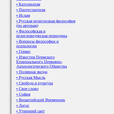
• Католицизм
• Протестантизм
• Ислам
• Русская религиозная философия
(по авторам)
• Философская и
религиоведческая периодика
• Вопросы философии и
психологии
• Гермес
• Известия Пермского
Епархиального Церковно-
Археологического Общества
• Полярная звезда
• Русская Мысль
• Свобода и культура
• Свое слово
• София
• Византийский Временник
• Логос
• Утренний свет