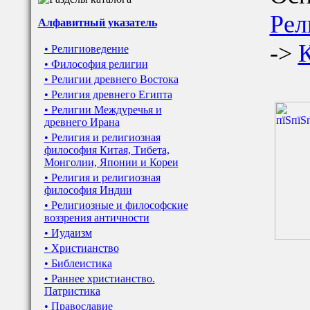
Рел
Алфавитный указатель
->
• Религиоведение
• Философия религии
• Религии древнего Востока
• Религия древнего Египта
• Религии Междуречья и
древнего Ирана
• Религия и религиозная
философия Китая, Тибета,
Монголии, Японии и Кореи
• Религия и религиозная
философия Индии
• Религиозные и философские
воззрения античности
• Иудаизм
• Христианство
• Библеистика
• Раннее христианство.
Патристика
• Православие