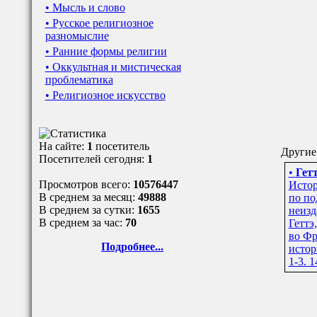
• Мысль и слово
• Русское религиозное
разномыслие
• Ранние формы религии
• Оккультная и мистическая
проблематика
• Религиозное искусство
На сайте:
1
посетитель
Другие 
Посетителей сегодня:
1
•
Гетт
Просмотров всего:
10576447
Истор
В среднем за месяц:
49888
по по
В среднем за сутки:
1655
неизд
В среднем за час:
70
Геттэ
во Фр
Подробнее...
истор
1-3. 