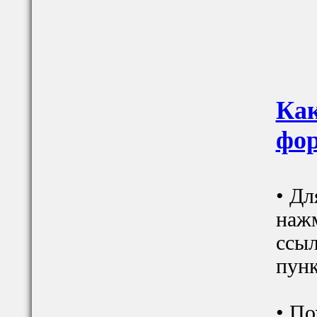
Как
фор
• Дл
наж
ссыл
пунк
• По