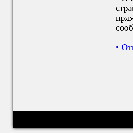
стра
прям
сооб
•
От
Copyright © relig-library.pspu.ru 2008-2026
Проект создан при финансовой поддержке РФФИ (грант 