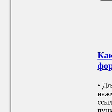
Как
фор
• Дл
наж
ссыл
пунк