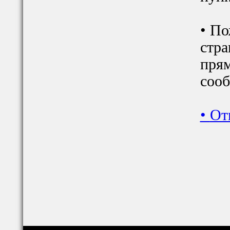
• По
стра
прям
сооб
•
От