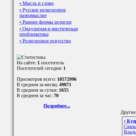
• Мысль и слово
• Русское религиозное
разномыслие
• Ранние формы религии
• Оккультная и мистическая
проблематика
• Религиозное искусство
На сайте:
1
посетитель
Посетителей сегодня:
1
Просмотров всего:
10572996
В среднем за месяц:
49871
В среднем за сутки:
1655
В среднем за час:
70
Подробнее...
Другие 
•
Куд
Связь
Влади