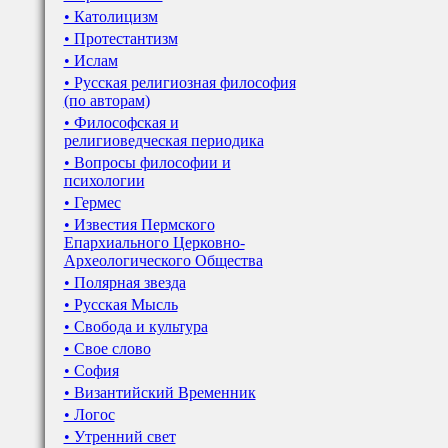
• Католицизм
• Протестантизм
• Ислам
• Русская религиозная философия
(по авторам)
• Философская и
религиоведческая периодика
• Вопросы философии и
психологии
• Гермес
• Известия Пермского
Епархиального Церковно-
Археологического Общества
• Полярная звезда
• Русская Мысль
• Свобода и культура
• Свое слово
• София
• Византийский Временник
• Логос
• Утренний свет