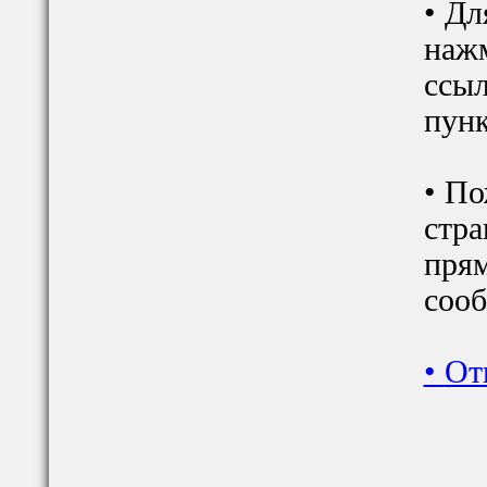
• Дл
наж
ссыл
пунк
• По
стра
прям
сооб
•
От