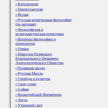
• Католицизм
• Протестантизм
• Ислам
• Русская религиозная философия
(по авторам)
• Философская и
религиоведческая периодика
• Вопросы философии и
психологии
• Гермес
• Известия Пермского
Епархиального Церковно-
Археологического Общества
• Полярная звезда
• Русская Мысль
• Свобода и культура
• Свое слово
• София
• Византийский Временник
• Логос
• Утренний свет