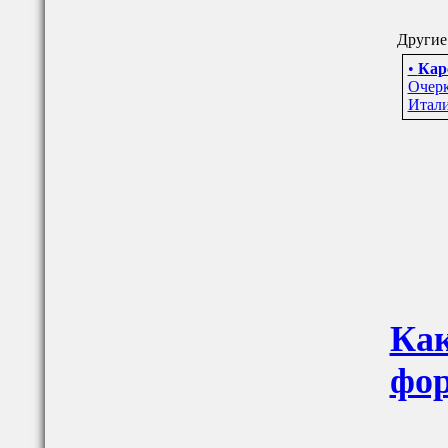
Другие 
•
Кар
Очерк
Итали
Как
фор