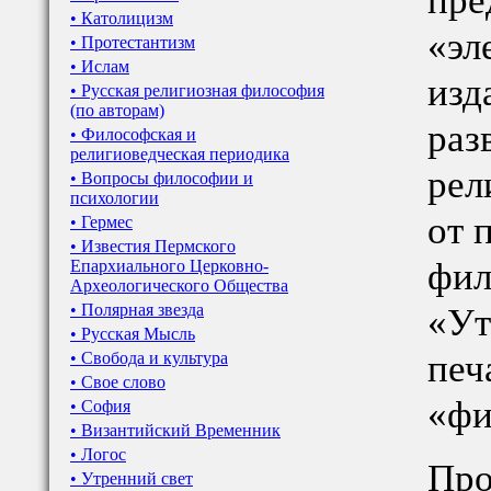
пре
• Католицизм
«эл
• Протестантизм
• Ислам
изд
• Русская религиозная философия
(по авторам)
раз
• Философская и
религиоведческая периодика
рел
• Вопросы философии и
психологии
от 
• Гермес
• Известия Пермского
фил
Епархиального Церковно-
Археологического Общества
• Полярная звезда
«Ут
• Русская Мысль
печ
• Свобода и культура
• Свое слово
«фи
• София
• Византийский Временник
• Логос
Про
• Утренний свет