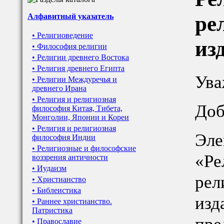
ре
Алфавитный указатель
• Религиоведение
из
• Философия религии
• Религии древнего Востока
• Религия древнего Египта
Ува
• Религии Междуречья и
древнего Ирана
• Религия и религиозная
Доб
философия Китая, Тибета,
Монголии, Японии и Кореи
• Религия и религиозная
Эле
философия Индии
• Религиозные и философские
«Ре
воззрения античности
• Иудаизм
рел
• Христианство
• Библеистика
изд
• Раннее христианство.
Патристика
• Православие