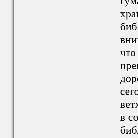
гум
хра
биб
вни
что
пре
дор
сег
вет
в с
биб