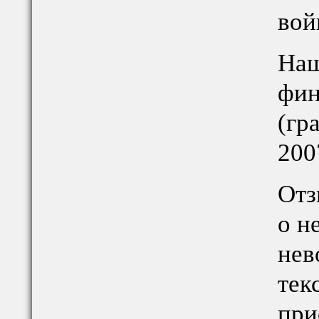
вой
Наш
фин
(гр
2007
Отз
о н
нев
тек
при