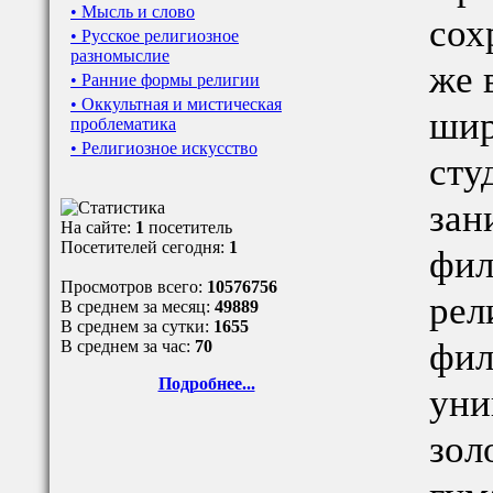
• Мысль и слово
сох
• Русское религиозное
разномыслие
же 
• Ранние формы религии
• Оккультная и мистическая
шир
проблематика
• Религиозное искусство
сту
зан
На сайте:
1
посетитель
Посетителей сегодня:
1
фил
Просмотров всего:
10576756
рел
В среднем за месяц:
49889
В среднем за сутки:
1655
фил
В среднем за час:
70
Подробнее...
уни
зол