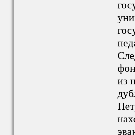
гос
уни
гос
пед
Сле
фон
из 
дуб
Пет
нах
эва