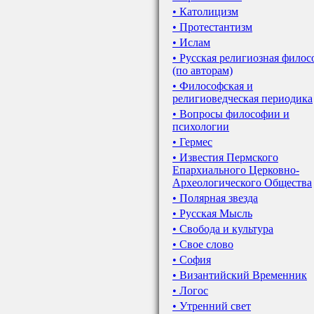
• Католицизм
• Протестантизм
• Ислам
• Русская религиозная фило
(по авторам)
• Философская и
религиоведческая периодика
• Вопросы философии и
психологии
• Гермес
• Известия Пермского
Епархиального Церковно-
Археологического Общества
• Полярная звезда
• Русская Мысль
• Свобода и культура
• Свое слово
• София
• Византийский Временник
• Логос
• Утренний свет