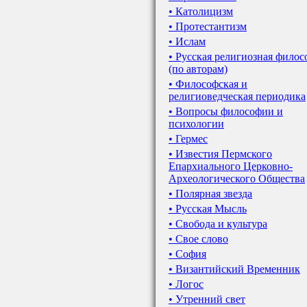
• Католицизм
• Протестантизм
• Ислам
• Русская религиозная фило
(по авторам)
• Философская и
религиоведческая периодика
• Вопросы философии и
психологии
• Гермес
• Известия Пермского
Епархиального Церковно-
Археологического Общества
• Полярная звезда
• Русская Мысль
• Свобода и культура
• Свое слово
• София
• Византийский Временник
• Логос
• Утренний свет