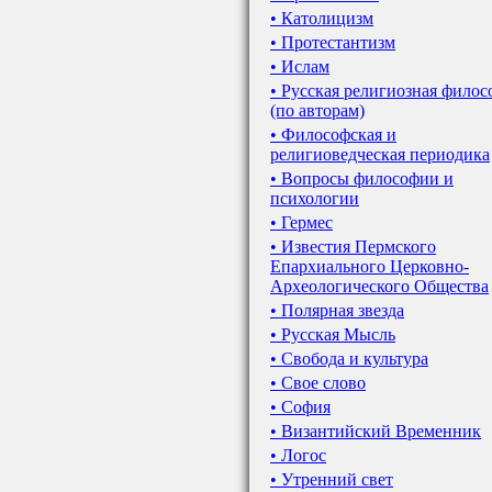
• Католицизм
• Протестантизм
• Ислам
• Русская религиозная фило
(по авторам)
• Философская и
религиоведческая периодика
• Вопросы философии и
психологии
• Гермес
• Известия Пермского
Епархиального Церковно-
Археологического Общества
• Полярная звезда
• Русская Мысль
• Свобода и культура
• Свое слово
• София
• Византийский Временник
• Логос
• Утренний свет