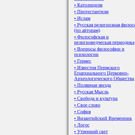
• Католицизм
• Протестантизм
• Ислам
• Русская религиозная фило
(по авторам)
• Философская и
религиоведческая периодика
• Вопросы философии и
психологии
• Гермес
• Известия Пермского
Епархиального Церковно-
Археологического Общества
• Полярная звезда
• Русская Мысль
• Свобода и культура
• Свое слово
• София
• Византийский Временник
• Логос
• Утренний свет