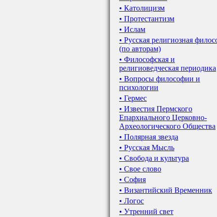
• Католицизм
• Протестантизм
• Ислам
• Русская религиозная фило
(по авторам)
• Философская и
религиоведческая периодика
• Вопросы философии и
психологии
• Гермес
• Известия Пермского
Епархиального Церковно-
Археологического Общества
• Полярная звезда
• Русская Мысль
• Свобода и культура
• Свое слово
• София
• Византийский Временник
• Логос
• Утренний свет