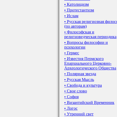
• Католицизм
• Протестантизм
• Ислам
• Русская религиозная фило
(по авторам)
• Философская и
религиоведческая периодика
• Вопросы философии и
психологии
• Гермес
• Известия Пермского
Епархиального Церковно-
Археологического Общества
• Полярная звезда
• Русская Мысль
• Свобода и культура
• Свое слово
• София
• Византийский Временник
• Логос
• Утренний свет